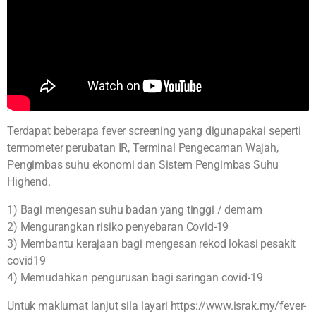
Terdapat beberapa fever screening yang digunapakai seperti
termometer perubatan IR, Terminal Pengecaman Wajah,
Pengimbas suhu ekonomi dan Sistem Pengimbas Suhu
Highend.
1) Bagi mengesan suhu badan yang tinggi / demam
2) Mengurangkan risiko penyebaran Covid-19
3) Membantu kerajaan bagi mengesan rekod lokasi pesakit
covid19
4) Memudahkan pengurusan bagi saringan covid-19
Untuk maklumat lanjut sila layari https://www.israk.my/fever-